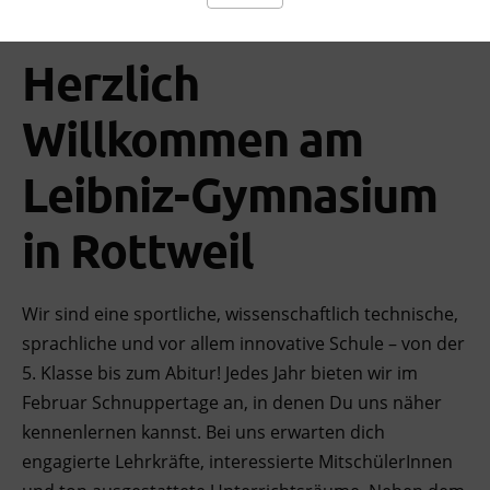
Herzlich
Willkommen am
Leibniz-Gymnasium
in Rottweil
Wir sind eine sportliche, wissenschaftlich technische,
sprachliche und vor allem innovative Schule – von der
5. Klasse bis zum Abitur! Jedes Jahr bieten wir im
Februar Schnuppertage an, in denen Du uns näher
kennenlernen kannst. Bei uns erwarten dich
engagierte Lehrkräfte, interessierte MitschülerInnen