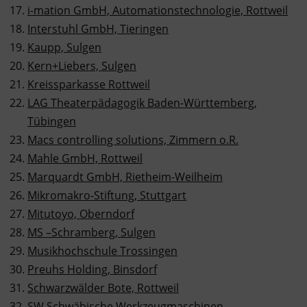
i-mation GmbH, Automationstechnologie, Rottweil
Interstuhl GmbH, Tieringen
Kaupp, Sulgen
Kern+Liebers, Sulgen
Kreissparkasse Rottweil
LAG Theaterpädagogik Baden-Württemberg,
Tübingen
Macs controlling solutions, Zimmern o.R.
Mahle GmbH, Rottweil
Marquardt GmbH, Rietheim-Weilheim
Mikromakro-Stiftung, Stuttgart
Mitutoyo, Oberndorf
MS –Schramberg, Sulgen
Musikhochschule Trossingen
Preuhs Holding, Binsdorf
Schwarzwälder Bote, Rottweil
SW Schwäbische Werkzeugmaschinen