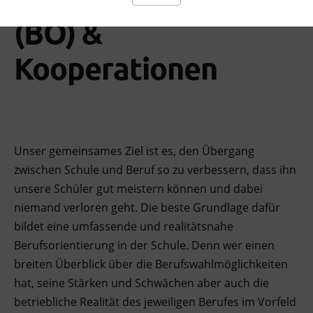
(BO) &
Kooperationen
Unser gemeinsames Ziel ist es, den Übergang
zwischen Schule und Beruf so zu verbessern, dass ihn
unsere Schüler gut meistern können und dabei
niemand verloren geht. Die beste Grundlage dafür
bildet eine umfassende und realitätsnahe
Berufsorientierung in der Schule. Denn wer einen
breiten Überblick über die Berufswahlmöglichkeiten
hat, seine Stärken und Schwächen aber auch die
betriebliche Realität des jeweiligen Berufes im Vorfeld