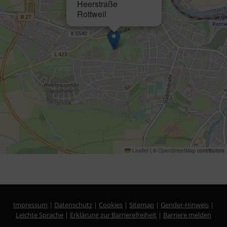
Heerstraße
Rottweil
Leaflet
|
©
OpenStreetMap
contributors
Impressum
|
Datenschutz
|
Cookies
|
Sitemap
|
Gender-Hinweis
|
Leichte Sprache
|
Erklärung zur Barrierefreiheit
|
Barriere melden