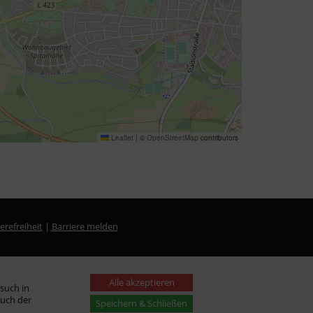
Leaflet
|
©
OpenStreetMap
contributors
erefreiheit
|
Barriere melden
Alle akzeptieren
such in
auch der
Speichern & Schließen