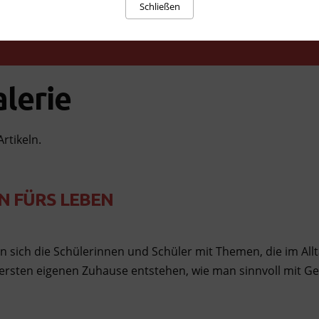
Schließen
lerie
Artikeln.
N FÜRS LEBEN
n sich die Schülerinnen und Schüler mit Themen, die im All
 ersten eigenen Zuhause entstehen, wie man sinnvoll mit 