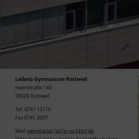
Leibniz-Gymnasium Rottweil
Heerstraße 140
78628 Rottweil
Tel. 0741 15116
Fax 0741 2007
Mail:
sekretariat [at] lg-rw [dot] de