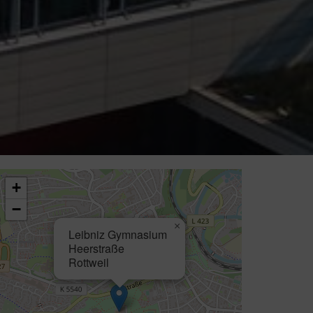
+
−
×
Leibniz Gymnasium
Heerstraße
Rottweil