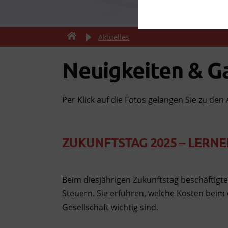
Aktuelles
Neuigkeiten & Ga
Per Klick auf die Fotos gelangen Sie zu den 
ZUKUNFTSTAG 2025 – LERNE
Beim diesjährigen Zukunftstag beschäftigte
Steuern. Sie erfuhren, welche Kosten beim
Gesellschaft wichtig sind.