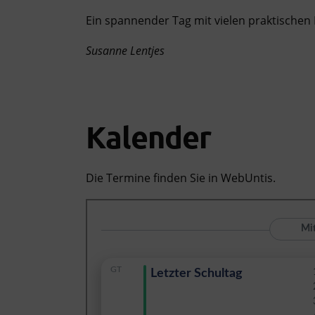
Ein spannender Tag mit vielen praktische
Susanne Lentjes
Zukunftstag 2025
Zukunftstag 2025
Zukunftstag 2025
Zukunftstag 2025
Kalender
Die Termine finden Sie in WebUntis.