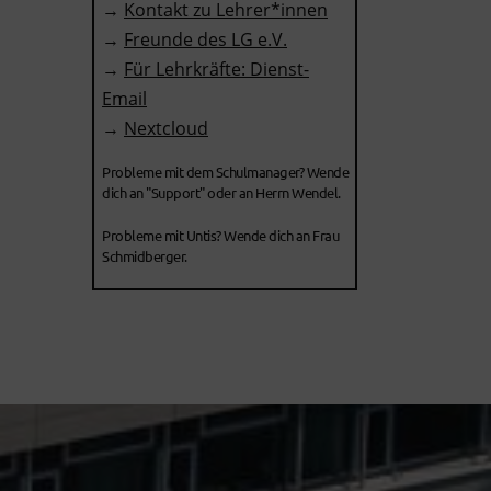
→
Kontakt zu Lehrer*innen
→
Freunde des LG e.V.
→
Für Lehrkräfte: Dienst-
Email
→
Nextcloud
Probleme mit dem Schulmanager? Wende
dich an "Support" oder an Herrn Wendel.
Probleme mit Untis? Wende dich an Frau
Schmidberger.